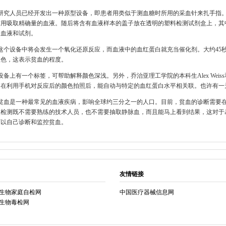
究人员已经开发出一种原型设备，即患者用类似于测血糖时所用的采血针来扎手指。
作用吸取精确量的血液。随后将含有血液样本的盖子放在透明的塑料检测试剂盒上，其
合血液和试剂。
个设备中将会发生一个氧化还原反应，而血液中的血红蛋白就充当催化剂。大约45
红色，这表示贫血的程度。
上有一个标签，可帮助解释颜色深浅。另外，乔治亚理工学院的本科生Alex Weiss和研究
，在利用手机对反应后的颜色拍照后，能自动与特定的血红蛋白水平相关联。也许有一
血是一种最常见的血液疾病，影响全球约三分之一的人口。目前，贫血的诊断需要在
项检测既不需要熟练的技术人员，也不需要抽取静脉血，而且能马上看到结果，这对于
可以自己诊断和监控贫血。
友情链接
生物家庭自检网
中国医疗器械信息网
生物毒检网